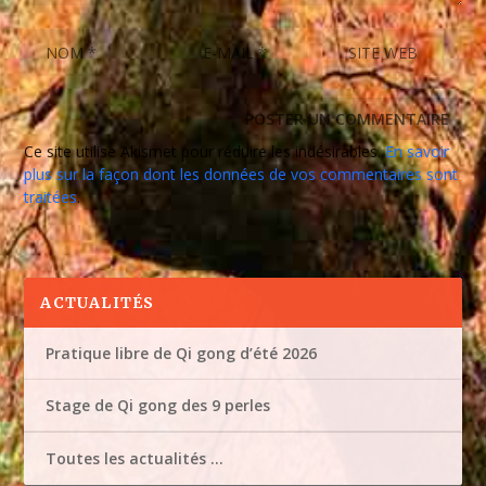
Ce site utilise Akismet pour réduire les indésirables.
En savoir
plus sur la façon dont les données de vos commentaires sont
traitées
.
ACTUALITÉS
Pratique libre de Qi gong d’été 2026
Stage de Qi gong des 9 perles
Toutes les actualités …