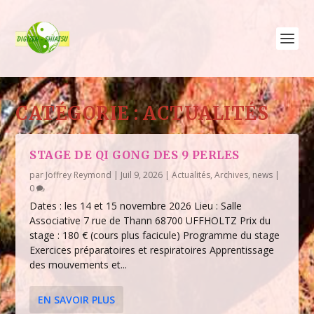
CATÉGORIE :
ACTUALITÉS
STAGE DE QI GONG DES 9 PERLES
par
Joffrey Reymond
|
Juil 9, 2026
|
Actualités
,
Archives
,
news
|
0
Dates : les 14 et 15 novembre 2026 Lieu : Salle
Associative 7 rue de Thann 68700 UFFHOLTZ Prix du
stage : 180 € (cours plus facicule) Programme du stage
Exercices préparatoires et respiratoires Apprentissage
des mouvements et...
EN SAVOIR PLUS