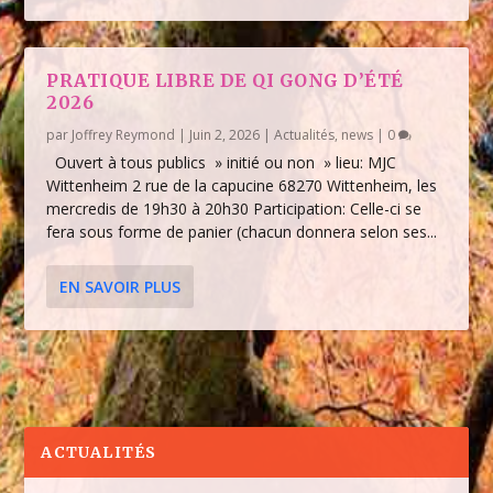
PRATIQUE LIBRE DE QI GONG D’ÉTÉ
2026
par
Joffrey Reymond
|
Juin 2, 2026
|
Actualités
,
news
|
0
Ouvert à tous publics » initié ou non » lieu: MJC
Wittenheim 2 rue de la capucine 68270 Wittenheim, les
mercredis de 19h30 à 20h30 Participation: Celle-ci se
fera sous forme de panier (chacun donnera selon ses...
EN SAVOIR PLUS
ACTUALITÉS