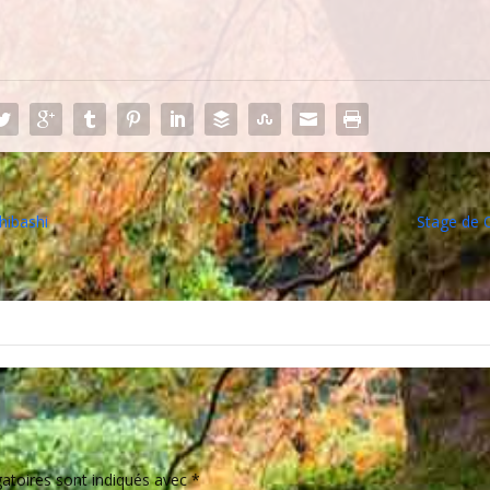
hibashi
Stage de Q
atoires sont indiqués avec
*