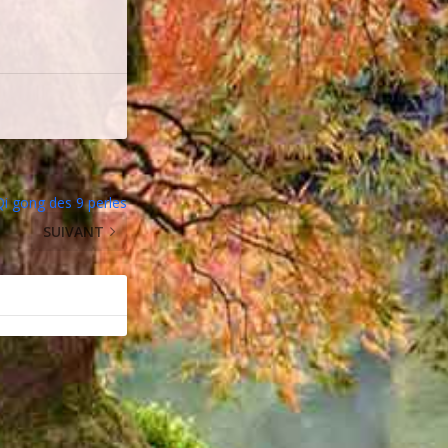
i gong des 9 perles
SUIVANT