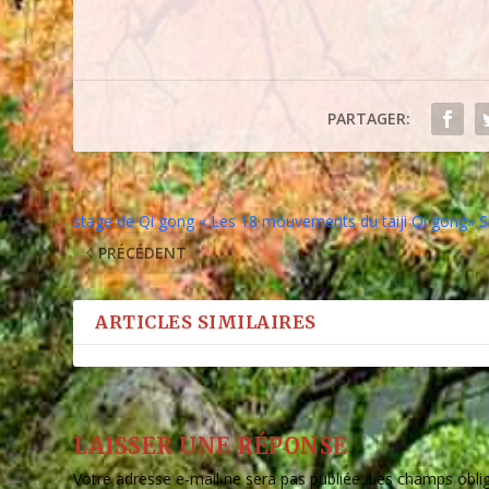
PARTAGER:
stage de Qi gong « Les 18 mouvements du taiji Qi gong» S
PRÉCÉDENT
ARTICLES SIMILAIRES
LAISSER UNE RÉPONSE
Votre adresse e-mail ne sera pas publiée.
Les champs oblig