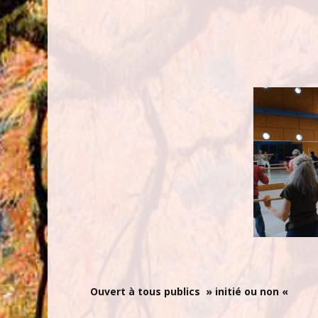
o
t
o
e
k
r
Ouvert à tous publics » initié ou non «