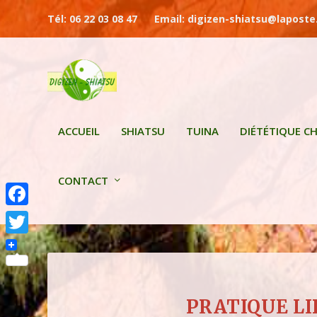
Tél: 06 22 03 08 47
Email: digizen-shiatsu@laposte
ACCUEIL
SHIATSU
TUINA
DIÉTÉTIQUE CH
CONTACT
F
a
T
c
w
e
i
PRATIQUE LI
b
t