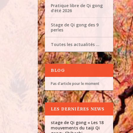
Pratique libre de Qi gong
d’été 2026
Stage de Qi gong des 9
perles
Toutes les actualités …
BLOG
Pas d'article pour le moment
LES DERNIÈRES NEWS
stage de Qi gong « Les 18
mouvements du taiji Qi