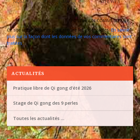
Ce site utilise Akismet pour réduire les indésirables.
En savoir
plus sur la façon dont les données de vos commentaires sont
traitées
.
ACTUALITÉS
Pratique libre de Qi gong d’été 2026
Stage de Qi gong des 9 perles
Toutes les actualités …